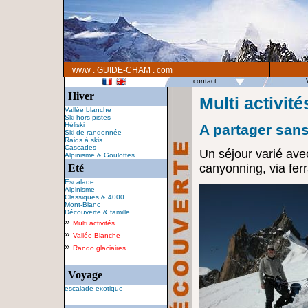
www . GUIDE-CHAM . com
contact
Hiver
Multi activit
Vallée blanche
Ski hors pistes
Héliski
A partager sans
Ski de randonnée
Raids à skis
Cascades
Un séjour varié avec
Alpinisme & Goulottes
canyonning, via ferra
Eté
Escalade
Alpinisme
Classiques & 4000
Mont-Blanc
Découverte & famille
»
Multi activités
»
Vallée Blanche
»
Rando glaciaires
Voyage
escalade exotique